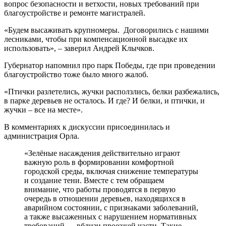
вопрос безопасности и ветхости, новых требований при
благоустройстве и ремонте магистралей.
«Будем высаживать крупномеры. Договорились с нашими
лесниками, чтобы при компенсационной высадке их
использовать», – заверил Андрей Клычков.
Губернатор напомнил про парк Победы, где при проведении
благоустройство тоже было много жалоб.
«Птички разлетелись, жучки расползлись, белки разбежались,
в парке деревьев не осталось. И где? И белки, и птички, и
жучки – все на месте».
В комментариях к дискуссии присоединилась и
администрация Орла.
«Зелёные насаждения действительно играют
важную роль в формировании комфортной
городской среды, включая снижение температуры
и создание тени. Вместе с тем обращаем
внимание, что работы проводятся в первую
очередь в отношении деревьев, находящихся в
аварийном состоянии, с признаками заболеваний,
а также высаженных с нарушением нормативных
требований — вблизи проезжей части. Такие