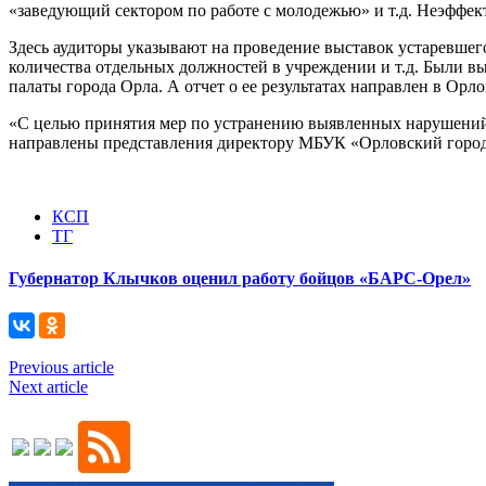
«заведующий сектором по работе с молодежью» и т.д. Неэффек
Здесь аудиторы указывают на проведение выставок устаревше
количества отдельных должностей в учреждении и т.д. Были в
палаты города Орла. А отчет о ее результатах направлен в Орл
«С целью принятия мер по устранению выявленных нарушений 
направлены представления директору МБУК «Орловский городс
КСП
ТГ
Губернатор Клычков оценил работу бойцов «БАРС-Орел»
Previous article
Next article