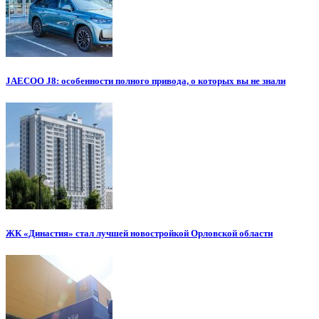
JAECOO J8: особенности полного привода, о которых вы не знали
ЖК «Династия» стал лучшей новостройкой Орловской области