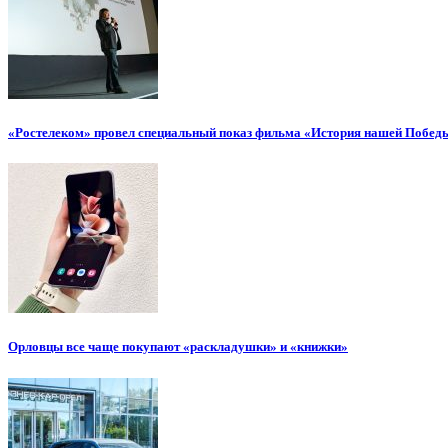
«Ростелеком» провел специальный показ фильма «История нашей Побед
Орловцы все чаще покупают «раскладушки» и «книжки»