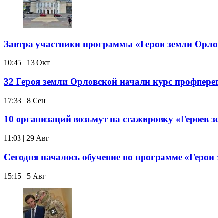
Завтра участники программы «Герои земли Орло
10:45 | 13 Окт
32 Героя земли Орловской начали курс профпере
17:33 | 8 Сен
10 организаций возьмут на стажировку «Героев 
11:03 | 29 Авг
Сегодня началось обучение по программе «Герои
15:15 | 5 Авг