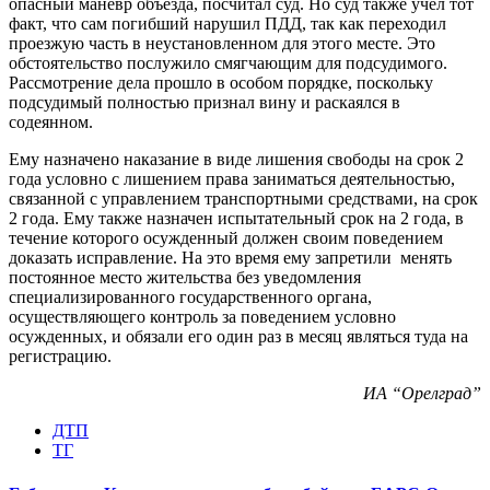
опасный маневр объезда, посчитал суд. Но суд также учел тот
факт, что сам погибший нарушил ПДД, так как переходил
проезжую часть в неустановленном для этого месте. Это
обстоятельство послужило смягчающим для подсудимого.
Рассмотрение дела прошло в особом порядке, поскольку
подсудимый полностью признал вину и раскаялся в
содеянном.
Ему назначено наказание в виде лишения свободы на срок 2
года условно с лишением права заниматься деятельностью,
связанной с управлением транспортными средствами, на срок
2 года. Ему также назначен испытательный срок на 2 года, в
течение которого осужденный должен своим поведением
доказать исправление. На это время ему запретили менять
постоянное место жительства без уведомления
специализированного государственного органа,
осуществляющего контроль за поведением условно
осужденных, и обязали его один раз в месяц являться туда на
регистрацию.
ИА “Орелград”
ДТП
ТГ