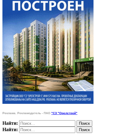
Реклама. Рекламодатель - ПАО
"СЗ "Орелстрой"
Найти:
Найти: