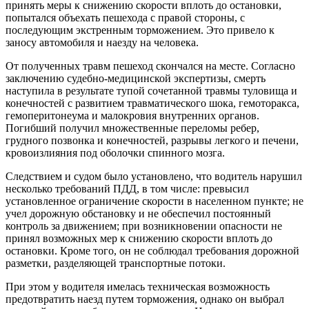
принять меры к снижению скорости вплоть до остановки,
попытался объехать пешехода с правой стороны, с
последующим экстренным торможением. Это привело к
заносу автомобиля и наезду на человека.
От полученных травм пешеход скончался на месте. Согласно
заключению судебно-медицинской экспертизы, смерть
наступила в результате тупой сочетанной травмы туловища и
конечностей с развитием травматического шока, гемоторакса,
гемоперитонеума и малокровия внутренних органов.
Погибший получил множественные переломы ребер,
грудного позвонка и конечностей, разрывы легкого и печени,
кровоизлияния под оболочки спинного мозга.
Следствием и судом было установлено, что водитель нарушил
несколько требований ПДД, в том числе: превысил
установленное ограничение скорости в населенном пункте; не
учел дорожную обстановку и не обеспечил постоянный
контроль за движением; при возникновении опасности не
принял возможных мер к снижению скорости вплоть до
остановки. Кроме того, он не соблюдал требования дорожной
разметки, разделяющей транспортные потоки.
При этом у водителя имелась техническая возможность
предотвратить наезд путем торможения, однако он выбрал