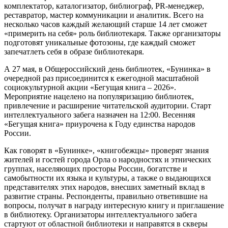
комплектатор, каталогизатор, библиограф, PR-менеджер,
реставратор, мастер коммуникации и аналитик. Всего на
несколько часов каждый желающий старше 14 лет сможет
«примерить на себя» роль библиотекаря. Также организаторы
подготовят уникальные фотозоны, где каждый сможет
запечатлеть себя в образе библиотекаря.
А 27 мая, в Общероссийский день библиотек, «Бунинка» в
очередной раз присоединится к ежегодной масштабной
социокультурной акции «Бегущая книга – 2026».
Мероприятие нацелено на популяризацию библиотек,
привлечение и расширение читательской аудитории. Старт
интеллектуального забега назначен на 12:00. Весенняя
«Бегущая книга» приурочена к Году единства народов
России.
Как говорят в «Бунинке», «книгобежцы» проверят знания
жителей и гостей города Орла о народностях и этнических
группах, населяющих просторы России, богатстве и
самобытности их языка и культуры, а также о выдающихся
представителях этих народов, внесших заметный вклад в
развитие страны. Респонденты, правильно ответившие на
вопросы, получат в награду интересную книгу и приглашение
в библиотеку. Организаторы интеллектуального забега
стартуют от областной библиотеки и направятся в скверы