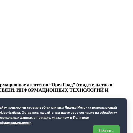
ационное агентство “ОрелГрад” (свидетельство о
СФЕРЕ СВЯЗИ, ИНФОРМАЦИОННЫХ ТЕХНОЛОГИЙ И
cайту подключен сервис веб-аналитики Яндекс.Метрика использующий
okies-файлы. Оставаясь на сайте, вы даете свое согласие на обработку
рсональных данных в порядке, указанном в
Политике
нфиденциальности
.
Принять