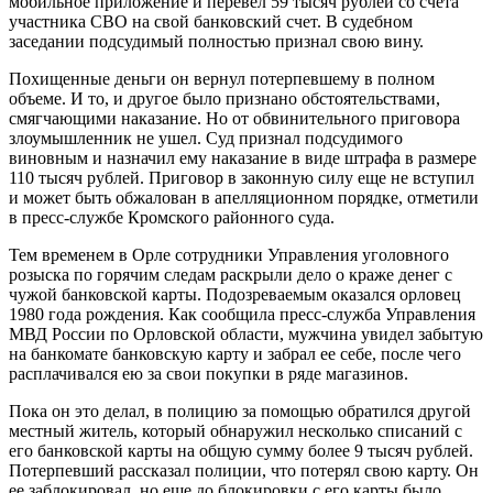
мобильное приложение и перевел 59 тысяч рублей со счета
участника СВО на свой банковский счет. В судебном
заседании подсудимый полностью признал свою вину.
Похищенные деньги он вернул потерпевшему в полном
объеме. И то, и другое было признано обстоятельствами,
смягчающими наказание. Но от обвинительного приговора
злоумышленник не ушел. Суд признал подсудимого
виновным и назначил ему наказание в виде штрафа в размере
110 тысяч рублей. Приговор в законную силу еще не вступил
и может быть обжалован в апелляционном порядке, отметили
в пресс-службе Кромского районного суда.
Тем временем в Орле сотрудники Управления уголовного
розыска по горячим следам раскрыли дело о краже денег с
чужой банковской карты. Подозреваемым оказался орловец
1980 года рождения. Как сообщила пресс-служба Управления
МВД России по Орловской области, мужчина увидел забытую
на банкомате банковскую карту и забрал ее себе, после чего
расплачивался ею за свои покупки в ряде магазинов.
Пока он это делал, в полицию за помощью обратился другой
местный житель, который обнаружил несколько списаний с
его банковской карты на общую сумму более 9 тысяч рублей.
Потерпевший рассказал полиции, что потерял свою карту. Он
ее заблокировал, но еще до блокировки с его карты было