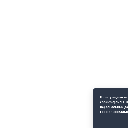
К cайту подключ
cookies-файлы. О
персональных да
конфиденциальн