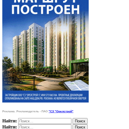
Реклама. Рекламодатель - ПАО
"СЗ "Орелстрой"
Найти:
Найти: