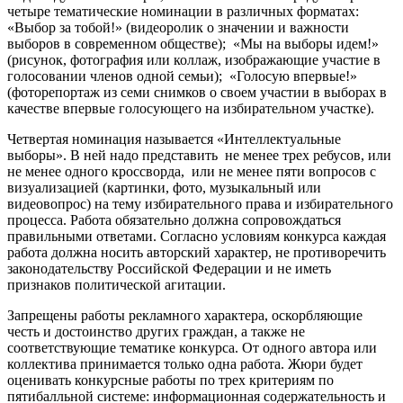
четыре тематические номинации в различных форматах:
«Выбор за тобой!» (видеоролик о значении и важности
выборов в современном обществе); «Мы на выборы идем!»
(рисунок, фотография или коллаж, изображающие участие в
голосовании членов одной семьи); «Голосую впервые!»
(фоторепортаж из семи снимков о своем участии в выборах в
качестве впервые голосующего на избирательном участке).
Четвертая номинация называется «Интеллектуальные
выборы». В ней надо представить не менее трех ребусов, или
не менее одного кроссворда, или не менее пяти вопросов с
визуализацией (картинки, фото, музыкальный или
видеовопрос) на тему избирательного права и избирательного
процесса. Работа обязательно должна сопровождаться
правильными ответами. Согласно условиям конкурса каждая
работа должна носить авторский характер, не противоречить
законодательству Российской Федерации и не иметь
признаков политической агитации.
Запрещены работы рекламного характера, оскорбляющие
честь и достоинство других граждан, а также не
соответствующие тематике конкурса. От одного автора или
коллектива принимается только одна работа. Жюри будет
оценивать конкурсные работы по трех критериям по
пятибалльной системе: информационная содержательность и