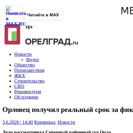
Читайте в MAX
Новости
Видео
Общество
Происшествия
ЖКХ
Строительство
СВО
Рекомендуем
Об издании
Орловец получил реальный срок за фи
3.6.2026 | 14:40
Криминал
,
Новости
Дело рассматривал Северный районный суд Орла.