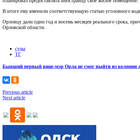
планировал предоставлять иностранцу своё жилое помещение.
В итоге ему вменили соответствующую статью уголовного кодек
Орловцу дали один год и восемь месяцев реального срока, при
Орловской области.
суды
ТГ
Бывший первый вице-мэр Орла не смог выйти из колонии 
Previous article
Next article