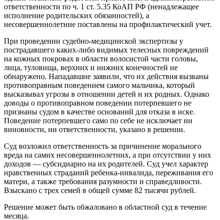
ответственности по ч. 1 ст. 5.35 КоАП РФ (ненадлежащее
исполнение родительских обязанностей), а
несовершеннолетние поставлены на профилактический учет.
При проведении судебно-медицинской экспертизы у
пострадавшего каких-либо видимых телесных повреждений
на кожных покровах в области волосистой части головы,
лица, туловища, верхних и нижних конечностей не
обнаружено. Нападавшие заявили, что их действия вызваны
противоправным поведением самого мальчика, который
высказывал угрозы в отношении детей и их родных. Однако
доводы о противоправном поведении потерпевшего не
признаны судом в качестве оснований для отказа в иске.
Поведение потерпевшего само по себе не исключает ни
виновности, ни ответственности, указано в решении.
Суд возложил ответственность за причинение морального
вреда на самих несовершеннолетних, а при отсутствии у них
доходов — субсидиарно на их родителей. Суд учел характер
нравственных страданий ребенка-инвалида, переживания его
матери, а также требования разумности и справедливости.
Взыскано с трех семей в общей сумме 82 тысячи рублей.
Решение может быть обжаловано в областной суд в течение
месяца.