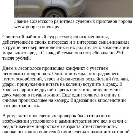
Здание Советского райотдела судебных приставов города
www.google.com/maps
Советский районный суд рассмотрел иск женщины,
действующей в своих интересах и в интересах сына-инвалида,
к группе несовершеннолетних и их родителям о компенсации
морального вреда. С каждой семьи она потребовала по 250
тысяч рублей.
Днем в лесополосе произошел конфликт с участием
нескольких подростков. Один принуждал пострадавшего
путем оскорблений, угроз и физических воздействий (толчки,
удары, принуждение встать на колени) вступить в драку. В
ходе «спарринга» другой парень нанес инвалиду не менее
двух ударов в грудь и живот. Еще один толкнул в спину и
снимал происходящее на камеру. Видеозапись впоследствии
распространилась.
В результате проведенных проверок было отказано в
возбуждении уголовного и административного дел в связи с
недостижением подростками возраста ответственности,
однако несколько родителей привлечены к административной