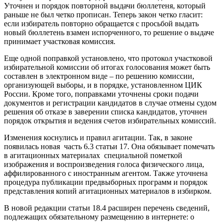
Уточнен и порядок повторной выдачи бюллетеня, который
раньше не был четко прописан. Теперь закон четко гласит:
если избиратель повторно обращается с просьбой выдать
новый бюллетень взамен испорченного, то решение о выдаче
принимает участковая комиссия.
Еще одной поправкой установлено, что протокол участковой
избирательной комиссии об итогах голосования может быть
составлен в электронном виде – по решению комиссии,
организующей выборы, и в порядке, установленном ЦИК
России. Кроме того, поправками уточнены сроки подачи
документов и регистрации кандидатов в случае отмены судом
решения об отказе в заверении списка кандидатов, уточнен
порядок открытия и ведения счетов избирательных комиссий.
Изменения коснулись и правил агитации. Так, в законе
появилась новая часть 6.3 статьи 17. Она обязывает помечать
в агитационных материалах специальной пометкой
изображения и воспроизведения голоса физического лица,
аффилированного с иностранным агентом. Также уточнена
процедура публикации предвыборных программ и порядок
представления копий агитационных материалов в избирком.
В новой редакции статьи 18.4 расширен перечень сведений,
подлежащих обязательному размещению в интернете: о