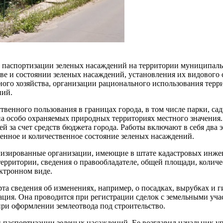
паспортизации зеленых насаждений на территории муниципально
е и состоянии зеленых насаждений, установления их видового со
ого хозяйства, организации рационального использования терр
ний.
енного пользования в границах города, в том числе парки, сад
а особо охраняемых природных территориях местного значения
ей за счет средств бюджета города. Работы включают в себя два
твенное и количественное состояние зеленых насаждений.
лизированные организации, имеющие в штате кадастровых инже
ерритории, сведения о правообладателе, общей площади, количе
ектронном виде.
а сведения об изменениях, например, о посадках, вырубках и ги
ция. Она проводится при регистрации сделок с земельными участ
ри оформлении землеотвода под строительство.
 и паспортизации зеленых насаждений. Ее возглавил начальник