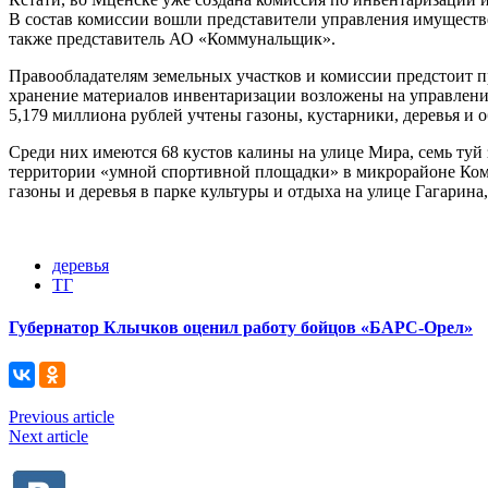
В состав комиссии вошли представители управления имуществе
также представитель АО «Коммунальщик».
Правообладателям земельных участков и комиссии предстоит п
хранение материалов инвентаризации возложены на управление
5,179 миллиона рублей учтены газоны, кустарники, деревья и
Среди них имеются 68 кустов калины на улице Мира, семь туй 
территории «умной спортивной площадки» в микрорайоне Ком
газоны и деревья в парке культуры и отдыха на улице Гагарина,
деревья
ТГ
Губернатор Клычков оценил работу бойцов «БАРС-Орел»
Previous article
Next article