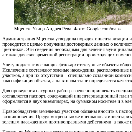
Мценск. Улица Андрея Рева. Фото: Google.com/maps
Администрация Мценска утвердила порядок инвентаризации и 
проводится с целью получения достоверных данных о количеств
цветников. Эти сведения необходимы для ведения муниципальн
а также для своевременной регистрации происходящих измене
Учету подлежат все ландшафтно-архитектурные объекты обществ
Исключение составляют зеленые насаждения, расположенные н
участков, а при их отсутствии – специально созданной комисси
классификация объекта, а на втором этапе определяется качес
Для проведения натурных работ разрешено привлекать специа
составляется паспорт, содержащий инвентаризационный план т
оформляется в двух экземплярах, на бумажном носителе и в эл
Правообладатели земельных участков обязаны вносить в паспорт
возникновения. Предусмотрена также внеплановая инвентариза
зеленым насаждениям противоправными действиями, а также п
Кстати, во Мценске уже создана комиссия по инвентаризации