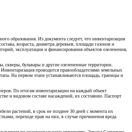
го образования. Из документа следует, что инвентаризация
става, возраста, диаметра деревьев, площади газонов и
иторий, эксплуатации и финансирования объектов озеленения,
ы, скверы, бульвары и другие озелененные территории.
. Инвентаризация проводится правообладателями земельных
 этапа. На первом этапе устанавливаются площадь, границы и
неров. По итогам инвентаризации на каждый объект
стве и видовом составе насаждений, их состоянии. Паспорт
бели растений, в срок не позднее 30 дней с момента их
ками, переходе прав на них, в случае причинения вреда
 управления по муниципальному имуществу Эдуард Савушкин.