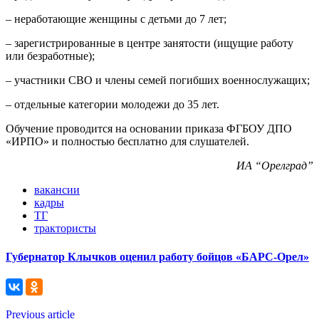
– неработающие женщины с детьми до 7 лет;
– зарегистрированные в центре занятости (ищущие работу
или безработные);
– участники СВО и члены семей погибших военнослужащих;
– отдельные категории молодежи до 35 лет.
Обучение проводится на основании приказа ФГБОУ ДПО
«ИРПО» и полностью бесплатно для слушателей.
ИА “Орелград”
вакансии
кадры
ТГ
трактористы
Губернатор Клычков оценил работу бойцов «БАРС-Орел»
Previous article