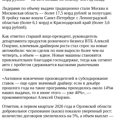
Лидерами по объему выдачи традиционно стали Москва и
Московская область — более 17,5 млрд рублей за полугодие.
В тройку также вошли Санкт-Петербург с Ленинградской
областью (более 6,1 млрд) и Краснодарский край (более 3,6
млрд рублей).
Как отметил старший вице-президент, руководитель
департамента продуктов розничного бизнеса ВТБ Алексей
Охорзин, ключевым драйвером роста стал спрос на новые
автомобили: число сделок по ним выросло более чем на
четверть, а объем — вдвое. Новые машины становятся
привлекательнее благодаря господдержке, тогда как сегмент
авто с пробегом сдерживается высокими рыночными
ставками.
«Активное вовлечение производителей в субсидирование
ставок — еще один значимый драйвер: если в декабре
прошлого года на такие программы приходилось около 14%в
наших выдачах, то в июне этого — уже 40%», —
прокомментировал Алексей Охорзин.
Отметим, в первом квартале 2026 года в Орловской области
добровольное страхование (каско) показало уверенный рост:
количество договоров увеличилось на 5%, а объем выплат —