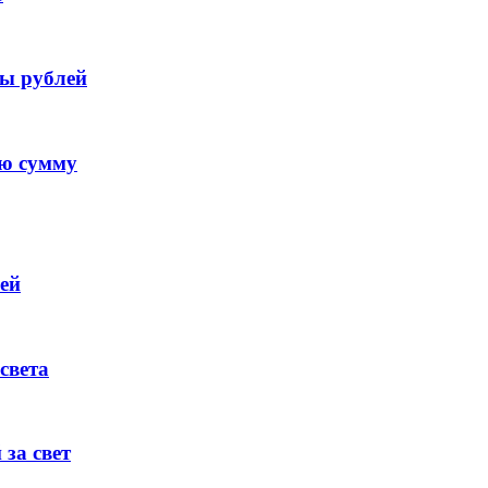
ы рублей
ую сумму
ей
света
за свет