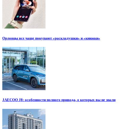
Орловцы все чаще покупают «раскладушки» и «книжки»
JAECOO J8: особенности полного привода, о которых вы не знали