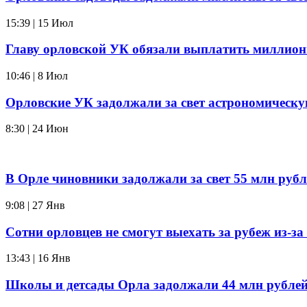
15:39 | 15 Июл
Главу орловской УК обязали выплатить миллион
10:46 | 8 Июл
Орловские УК задолжали за свет астрономическ
8:30 | 24 Июн
В Орле чиновники задолжали за свет 55 млн рубл
9:08 | 27 Янв
Сотни орловцев не смогут выехать за рубеж из-за 
13:43 | 16 Янв
Школы и детсады Орла задолжали 44 млн рублей 