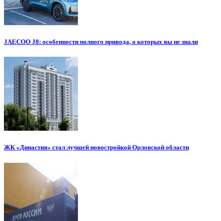
JAECOO J8: особенности полного привода, о которых вы не знали
ЖК «Династия» стал лучшей новостройкой Орловской области