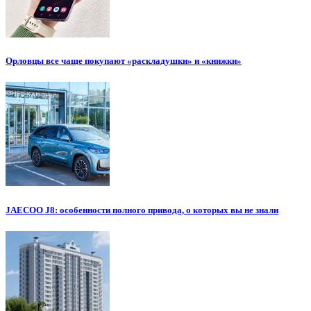
Орловцы все чаще покупают «раскладушки» и «книжки»
JAECOO J8: особенности полного привода, о которых вы не знали