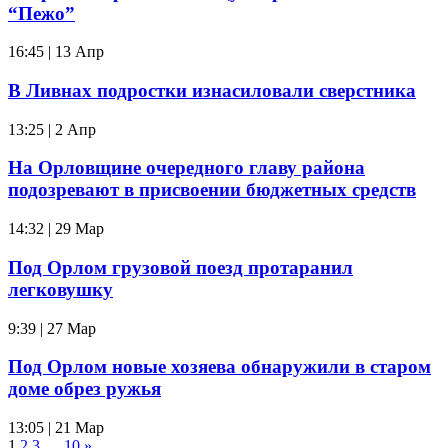
“Пежо”
16:45 | 13 Апр
В Ливнах подростки изнасиловали сверстника
13:25 | 2 Апр
На Орловщине очередного главу района
подозревают в присвоении бюджетных средств
14:32 | 29 Мар
Под Орлом грузовой поезд протаранил
легковушку
9:39 | 27 Мар
Под Орлом новые хозяева обнаружили в старом
доме обрез ружья
13:05 | 21 Мар
1
2
3
…
10
»