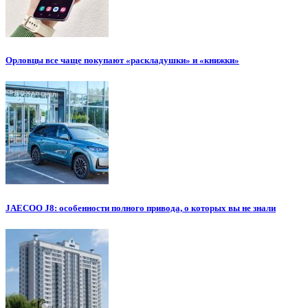
Орловцы все чаще покупают «раскладушки» и «книжки»
JAECOO J8: особенности полного привода, о которых вы не знали