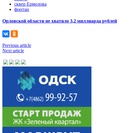
сквер Ермолова
фонтан
Орловской области не хватило 3,2 миллиарда рублей
Previous article
Next article