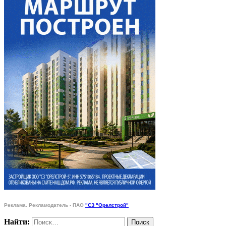
Реклама. Рекламодатель - ПАО
"СЗ "Орелстрой"
Найти: