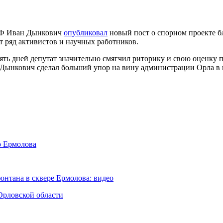
ПРФ Иван Дынкович
опубликовал
новый пост о спорном проекте бл
т ряд активистов и научных работников.
ять дней депутат значительно смягчил риторику и свою оценку 
 Дынкович сделал больший упор на вину администрации Орла в 
р Ермолова
нтана в сквере Ермолова: видео
Орловской области