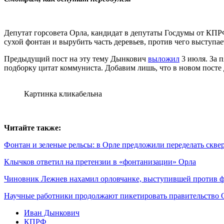
Депутат горсовета Орла, кандидат в депутаты Госдумы от К
сухой фонтан и вырубить часть деревьев, против чего выступае
Предыдущий пост на эту тему Дынкович
выложил
3 июля. За п
подборку цитат коммуниста. Добавим лишь, что в новом посте
Картинка кликабельна
Читайте также:
Фонтан и зеленые рельсы: в Орле предложили переделать скве
Клычков ответил на претензии в «фонтанизации» Орла
Чиновник Лежнев нахамил орловчанке, выступившей против фо
Научные работники продолжают пикетировать правительство 
Иван Дынкович
КПРФ