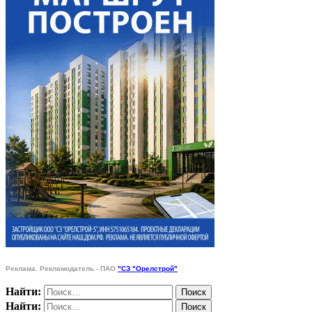
Реклама. Рекламодатель - ПАО
"СЗ "Орелстрой"
Найти:
Найти: