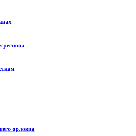
анах
и региона
сткам
шего орловца