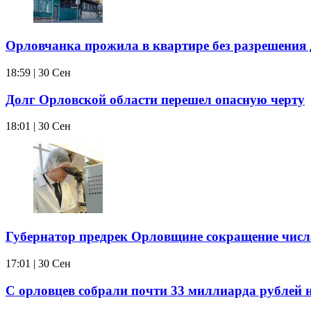
Орловчанка прожила в квартире без разрешения 
18:59 | 30 Сен
Долг Орловской области перешел опасную черту
18:01 | 30 Сен
Губернатор предрек Орловщине сокращение числ
17:01 | 30 Сен
С орловцев собрали почти 33 миллиарда рублей 