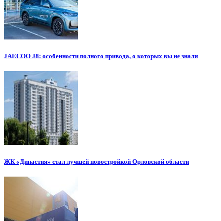
JAECOO J8: особенности полного привода, о которых вы не знали
ЖК «Династия» стал лучшей новостройкой Орловской области