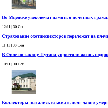
Во Мценске увековечат память о почетных гражд
12:11 | 30 Сен
Страхование охотинспекторов переложат на плеч
11:11 | 30 Сен
В Орле по закону Путина упростили жизнь подро
10:11 | 30 Сен
Коллекторы пытались взыскать долг давно умер