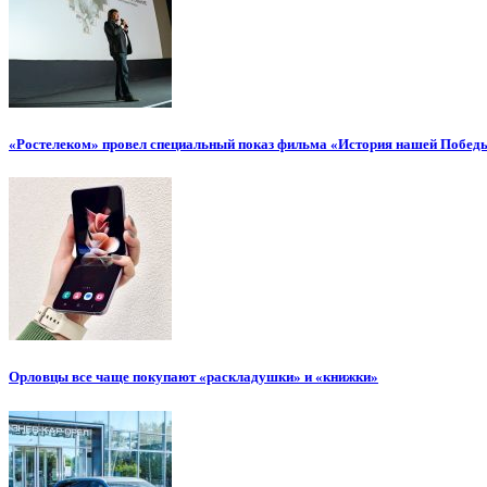
«Ростелеком» провел специальный показ фильма «История нашей Побед
Орловцы все чаще покупают «раскладушки» и «книжки»