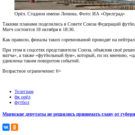
Орёл. Стадион имени Ленина. Фото: ИА «Орелград»
Такими планами поделились в Совете Союза Федераций футбола
Матч состоится 18 октября в 18:30.
Как правило, финалы таких соревнований проводят на нейтрал
При этом в соцсетях представители Союза, объясняя своё реше
матча», а также «футбольный бум», который, по их мнению, «
удивлены таким поворотом событий.
Возрастное ограничение: 6+
Телеграм
фк орёл
футбол
Мценские депутаты не решились принимать главу от губер