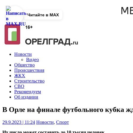
Читайте в MAX
Новости
Видео
Общество
Происшествия
ЖКХ
Строительство
СВО
Рекомендуем
Об издании
В Орле на финале футбольного кубка ж
29.9.2023 | 11:24
Новости
,
Спорт
Их число может составить до 10 тысяч человек.