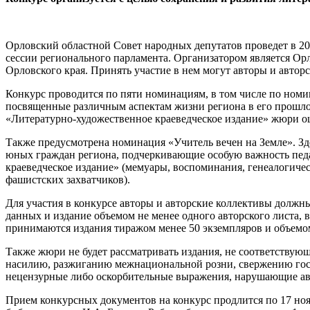
Орловский областной Совет народных депутатов проведет в 20
сессии регионального парламента. Организатором является Ор
Орловского края. Принять участие в нем могут авторы и авт
Конкурс проводится по пяти номинациям, в том числе по номин
посвященные различным аспектам жизни региона в его прошло
«Литературно-художественное краеведческое издание» жюри о
Также предусмотрена номинация «Учитель вечен на Земле». Зд
юных граждан региона, подчеркивающие особую важность педаг
краеведческое издание» (мемуары, воспоминания, генеалогиче
фашистских захватчиков).
Для участия в конкурсе авторы и авторские коллективы должн
данных и издание объемом не менее одного авторского листа, в
принимаются издания тиражом менее 50 экземпляров и объемом
Также жюри не будет рассматривать издания, не соответству
насилию, разжиганию межнациональной розни, свержению госу
нецензурные либо оскорбительные выражения, нарушающие авт
Прием конкурсных документов на конкурс продлится по 17 н