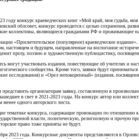
23 году конкурс краеведческих книг «Мой край, моя судьба, м
ловский облсовет, конкурс проводится с целью сохранения, раз
орские коллективы, являющиеся гражданами РФ и проживающие н
ации «Просветительское (популярное) краеведческое издание». 
м, настоящем и будущем, направленные на воспитание историч
ценит прозу, поэзию и художественную публицистику, посвяще
есь могут участвовать издания, повествующие об учителях и на
огического сообщества. Кроме того, заявки будут приниматься
ские исследования) и «Орел непокоренный» (издания, посвящен
ы представить организаторам заявку, составленную в произволь
ышедшее в свет в 2021-2023 годы. На конкурс автор или коллект
 менее одного авторского листа.
ющие тематике конкурса, содержащие провокации по отношению 
дарственной власти, политическую, религиозную и прочую про
орское право тоже приняты не будут.
оября 2023 года. Конкурсные документы представляются в Орл