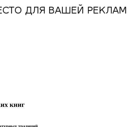
ких книг
ратурных традиций.