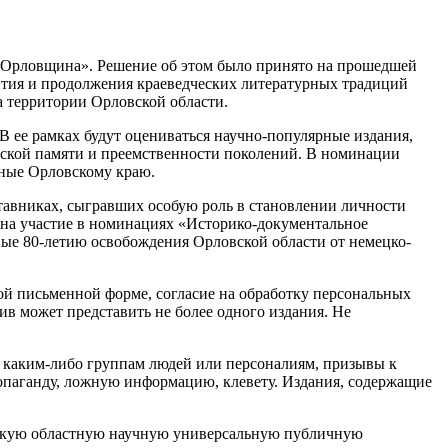
оя Орловщина». Решение об этом было принято на прошедшей
вития и продолжения краеведческих литературных традиций
а территории Орловской области.
В ее рамках будут оцениваться научно-популярные издания,
еской памяти и преемственности поколений. В номинации
нные Орловскому краю.
ставниках, сыгравших особую роль в становлении личности
 на участие в номинациях «Историко-документальное
ные 80-летию освобождения Орловской области от немецко-
ной письменной форме, согласие на обработку персональных
ив может представить не более одного издания. Не
к каким-либо группам людей или персоналиям, призывы к
паганду, ложную информацию, клевету. Издания, содержащие
овскую областную научную универсальную публичную