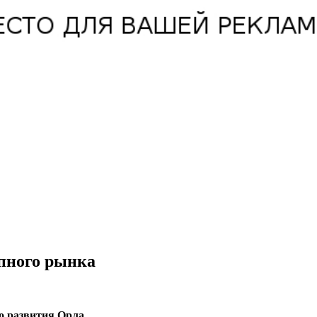
пного рынка
о развития Орла.