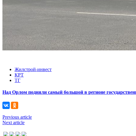
Жилстрой-инвест
КРТ
ТГ
Над Орлом подняли самый большой в регионе государствен
Previous article
Next article