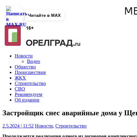
Читайте в MAX
Новости
Видео
Общество
Происшествия
ЖКХ
Строительство
СВО
Рекомендуем
Об издании
Застройщик снес аварийные дома у Ще
2.5.2024 | 11:52
Новости
,
Строительство
Продолжается реализация одного из договоров комплексног