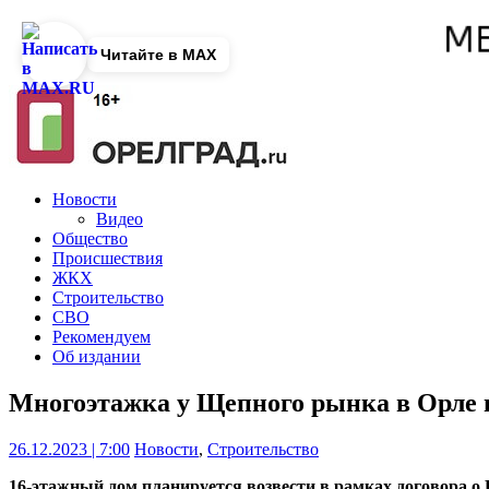
Читайте в MAX
Новости
Видео
Общество
Происшествия
ЖКХ
Строительство
СВО
Рекомендуем
Об издании
Многоэтажка у Щепного рынка в Орле
26.12.2023 | 7:00
Новости
,
Строительство
16-этажный дом планируется возвести в рамках договора о 