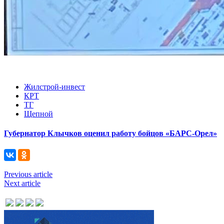
Жилстрой-инвест
КРТ
ТГ
Щепной
Губернатор Клычков оценил работу бойцов «БАРС-Орел»
Previous article
Next article