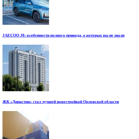
JAECOO J8: особенности полного привода, о которых вы не знали
ЖК «Династия» стал лучшей новостройкой Орловской области