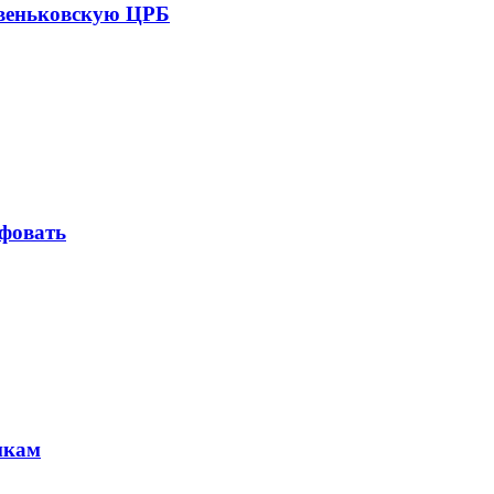
евеньковскую ЦРБ
фовать
икам