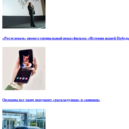
«Ростелеком» провел специальный показ фильма «История нашей Побед
Орловцы все чаще покупают «раскладушки» и «книжки»