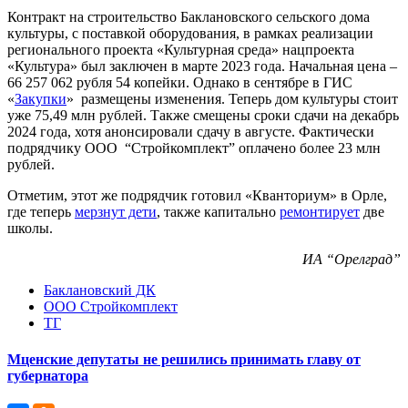
Контракт на строительство Баклановского сельского дома
культуры, с поставкой оборудования, в рамках реализации
регионального проекта «Культурная среда» нацпроекта
«Культура» был заключен в марте 2023 года. Начальная цена –
66 257 062 рубля 54 копейки. Однако в сентябре в ГИС
«
Закупки
» размещены изменения. Теперь дом культуры стоит
уже 75,49 млн рублей. Также смещены сроки сдачи на декабрь
2024 года, хотя анонсировали сдачу в августе. Фактически
подрядчику ООО “Стройкомплект” оплачено более 23 млн
рублей.
Отметим, этот же подрядчик готовил «Кванториум» в Орле,
где теперь
мерзнут дети
, также капитально
ремонтирует
две
школы.
ИА “Орелград”
Баклановский ДК
ООО Стройкомплект
ТГ
Мценские депутаты не решились принимать главу от
губернатора