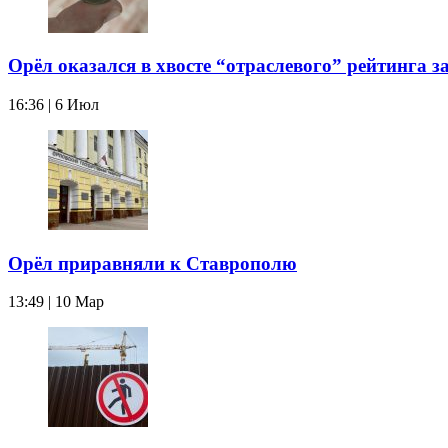
Орёл оказался в хвосте “отраслевого” рейтинга з
16:36 | 6 Июл
Орёл приравняли к Ставрополю
13:49 | 10 Мар