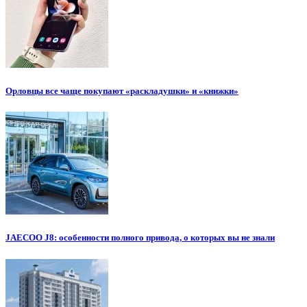
Орловцы все чаще покупают «раскладушки» и «книжки»
JAECOO J8: особенности полного привода, о которых вы не знали