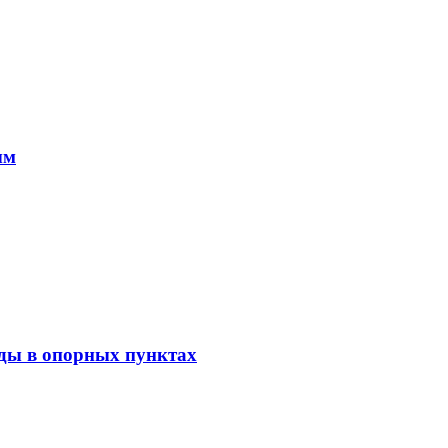
ым
ды в опорных пунктах