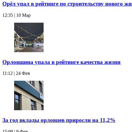
Орёл упал в рейтинге по строительству нового ж
12:35 | 10 Мар
Орловщина упала в рейтинге качества жизни
11:12 | 24 Фев
За год вклады орловцев приросли на 11,2%
15:09 | 9 Фев