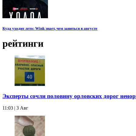
Куда уходит лето: Wink знает, чем заняться в августе
рейтинги
Эксперты сочли половину орловских дорог нен
11:03 | 3 Авг