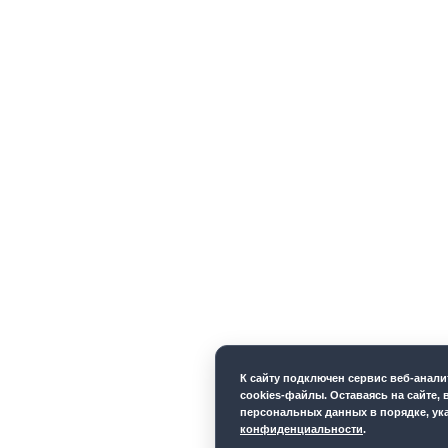
К cайту подключен сервис веб-анал
cookies-файлы. Оставаясь на сайте, 
персональных данных в порядке, ук
конфиденциальности
.