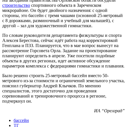
На заседании правительства Орловской области обсудили
строительство
спортивного объекта в Зареченском
микрорайоне. Он будет двойного назначения: с одной
стороны, это бассейн с тремя чашами (основной 25-метровый
с 8 дорожками, разминочный и учебный для малышей), с
другой – зал для художественной гимнастики.
По словам руководителя департамента физкультуры и спорта
Алексея Берестова, сейчас идёт работа над корректировкой
Генплана и ПЗЗ. Планируется, что в мае вопрос вынесут на
рассмотрение Горсовета Орла. Задание на проектирование
планируют определить в апреле. Уже посетили подобные
объекты в других регионах, идет активное обсуждение
параметров комплекса с федерациями гимнастики и плавания.
Было решено строить 25-метровый бассейн вместо 50-
метрового из-за стоимости и ограничений земельного участка,
пояснил губернатор Андрей Клычков. По мнению
специалистов, этого достаточно для проведения
соревнований и тренировочного процесса в регионе,
подчеркнул он.
ИА “Орелград”
бассейн
ТГ