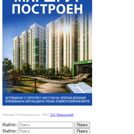
Реклама. Рекламодатель - ПАО
"СЗ "Орелстрой"
Найти:
Найти: