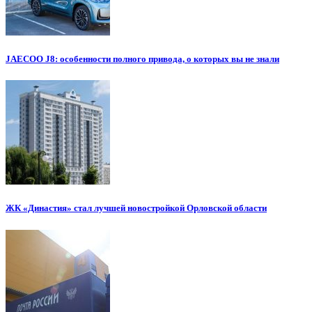
JAECOO J8: особенности полного привода, о которых вы не знали
ЖК «Династия» стал лучшей новостройкой Орловской области