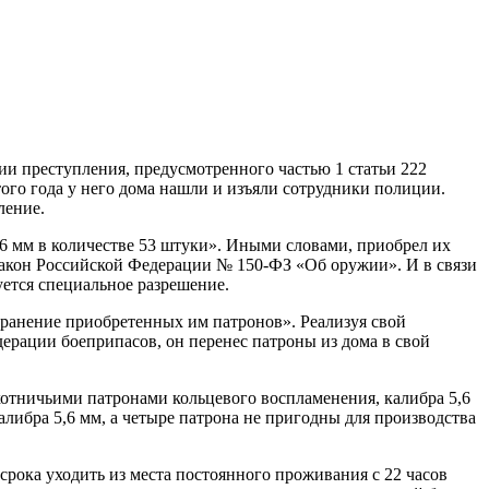
и преступления, предусмотренного частью 1 статьи 222
ого года у него дома нашли и изъяли сотрудники полиции.
ление.
,6 мм в количестве 53 штуки». Иными словами, приобрел их
 закон Российской Федерации № 150-ФЗ «Об оружии». И в связи
уется специальное разрешение.
хранение приобретенных им патронов». Реализуя свой
рации боеприпасов, он перенес патроны из дома в свой
тничьими патронами кольцевого воспламенения, калибра 5,6
алибра 5,6 мм, а четыре патрона не пригодны для производства
 срока уходить из места постоянного проживания с 22 часов