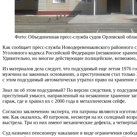
Фото: Объединенная пресс-служба судов Орловской обла
Как сообщает пресс-служба Новодеревеньковского районного с
Уголовного кодекса Российской Федерации (незаконное хранен
Удивительно, но многие действующие полицейские, возможно, 
Из материалов дела следует, что подсудимый еще летом 1976 г
мужчина на законных основаниях, а преступником стал только 
с этим подсудимый автоматически утратил право на хранение п
Знал ли об этом подсудимый? По версии следствия, у подсуди
преступный умысел, направленный на незаконное хранение зап
гараж, где и хранил их с 2000 года в металлическом сейфе.
Согласно заключению эксперта, эти патроны являются изгот
мм. Как оказалось, 49 патронов, несмотря на их солидный возр
выстрела. Три из них имеют механические дефекта, а четверты
Суд назначил пенсионеру наказание в виде ограничения свободы