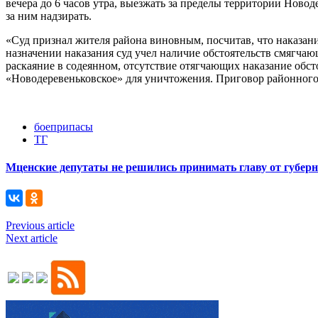
вечера до 6 часов утра, выезжать за пределы территории Новод
за ним надзирать.
«Суд признал жителя района виновным, посчитав, что наказан
назначении наказания суд учел наличие обстоятельств смягча
раскаяние в содеянном, отсутствие отягчающих наказание обс
«Новодеревеньковское» для уничтожения. Приговор районного 
боеприпасы
ТГ
Мценские депутаты не решились принимать главу от губер
Previous article
Next article