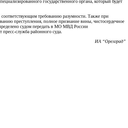
 специализированного государственного органа, который будет
 и соответствующим требованию разумности. Также при
ованию преступления, полное признание вины, чистосердечное
 определено судом передать в МО МВД России
т пресс-служба районного суда.
ИА “Орелград”