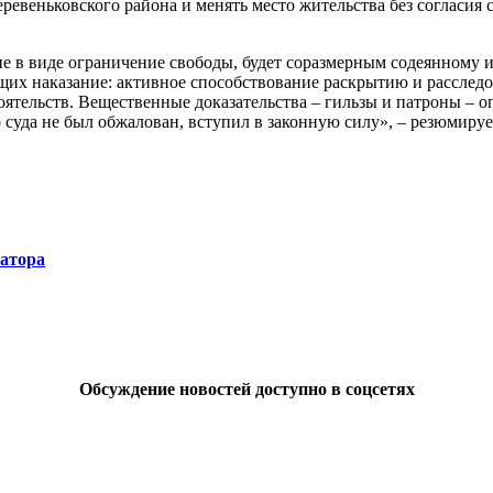
еревеньковского района и менять место жительства без согласия
ие в виде ограничение свободы, будет соразмерным содеянному
ющих наказание: активное способствование раскрытию и расслед
тоятельств. Вещественные доказательства – гильзы и патроны –
суда не был обжалован, вступил в законную силу», – резюмируе
натора
Обсуждение новостей доступно в соцсетях