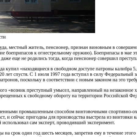
сти
уда, местный житель, пенсионер, признан виновным в совершени
ие боеприпасов к огнестрельному оружию). Боеприпасы в мае эт
даже еще не родились тогда, когда пенсионер совершил преступ
ода купил «находящиеся в свободном доступе патроны калибра 5
20 лет спустя. С 1 июля 1997 года вступил в силу Федеральный
атронов, поскольку в соответствии с новым законом на это треб
мого «возник преступный умысел, направленный на незаконное 
рещенных к свободному обороту на территории Российской Феде
овленными промышленным способом винтовочными спортивно-охо
аст, и сейчас пригодны для производства выстрела из винтовки к
й использовал сам эксперт, проводивший эксперимент.
 на срок один год шесть месяцев, запретив ему в течение этого