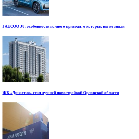
JAECOO J8: особенности полного привода, о которых вы не знали
ЖК «Династия» стал лучшей новостройкой Орловской области