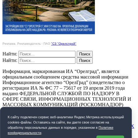
Реклама. Рекламодатель - ПАО
"СЗ "Орелстрой"
Найти:
Найти:
Информация, маркированная ИА “Орелград”, является
официальным сообщением средства массовой информации
Информационное агентство “ОрелГрад” (свидетельство о
регистрации ИА № ФС 77 – 75617 от 19 апреля 2019 года
выдано ФЕДЕРАЛЬНОЙ СЛУЖБОЙ ПО НАДЗОРУ В
СФЕРЕ СВЯЗИ, ИНФОРМАЦИОННЫХ ТЕХНОЛОГИЙ И
МАССОВЫХ КОММУНИКАЦИЙ (РОСКОМНАДЗОР)
ПОЛИТИКА КОНФИДЕНЦИАЛЬНОСТИ
К cайту подключен сервис веб-аналитики Яндекс.Метрика использующий
cookies-файлы. Оставаясь на сайте, вы даете свое согласие на
СОГЛАСИЕ НА ОБРАБОТКУ ПЕРСОНАЛЬНЫХ ДАННЫХ
обработку персональных данных в порядке, указанном в
Политике
конфиденциальности
.
Орелград. 2026 год