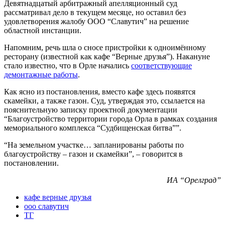
Девятнадцатый арбитражный апелляционный суд
рассматривал дело в текущем месяце, но оставил без
удовлетворения жалобу ООО “Славутич” на решение
областной инстанции.
Напомним, речь шла о сносе пристройки к одноимённому
ресторану (известной как кафе “Верные друзья”). Накануне
стало известно, что в Орле начались
соответствующие
демонтажные работы
.
Как ясно из постановления, вместо кафе здесь появятся
скамейки, а также газон. Суд, утверждая это, ссылается на
пояснительную записку проектной документации
“Благоустройство территории города Орла в рамках создания
мемориального комплекса “Судбищенская битва””.
“На земельном участке… запланированы работы по
благоустройству – газон и скамейки”, – говорится в
постановлении.
ИА “Орелград”
кафе верные друзья
ооо славутич
ТГ