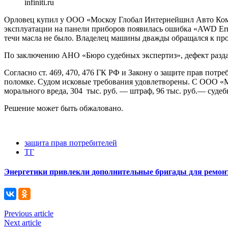
infiniti.ru
Орловец купил у ООО «Москоу Глобал Интернейшнл Авто Компан
эксплуатации на панели приборов появилась ошибка «AWD Erro
течи масла не было. Владелец машины дважды обращался к прод
По заключению АНО «Бюро судебных экспертиз», дефект раздат
Согласно ст. 469, 470, 476 ГК РФ и Закону о защите прав потр
поломке. Судом исковые требования удовлетворены. С ООО «М
морального вреда, 304 тыс. руб. — штраф, 96 тыс. руб.— суде
Решение может быть обжаловано.
защита прав потребителей
ТГ
Энергетики привлекли дополнительные бригады для ремонт
Previous article
Next article