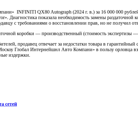
и» INFINITI QX80 Autograph (2024 г. в.) за 16 000 000 рублей
r». Диагностика показала необходимость замены раздаточной ко
авцу с требованиями о восстановлении прав, но не получил отв
очной коробки — производственный (стоимость экспертизы — 80
ебителей, продавец отвечает за недостатки товара в гарантийный 
оскоу Глобал Интернейшнл Авто Компани» в пользу орловца вз
бные издержки.
а сетей