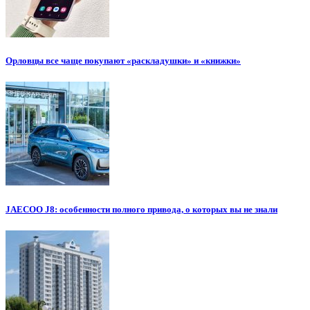
Орловцы все чаще покупают «раскладушки» и «книжки»
JAECOO J8: особенности полного привода, о которых вы не знали