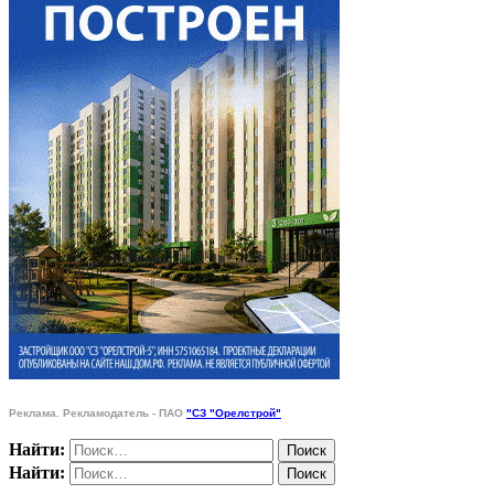
Реклама. Рекламодатель - ПАО
"СЗ "Орелстрой"
Найти:
Найти: