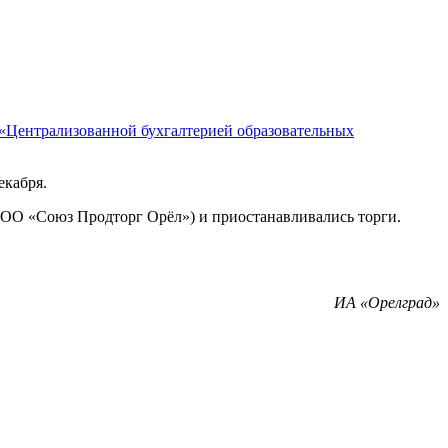
«Централизованной бухгалтерией образовательных
екабря.
ООО «Союз Продторг Орёл») и приостанавливались торги.
ИА «Орелград»