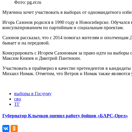
Фото: pg.er.ru
Мужчина хочет участвовать в выборах от одномандатного изби
Игорь Сазонов родился в 1990 году в Новосибирске. Обучался 
консультированием по партийным и социальным проектам.
Сазонов рассказал, что с 2014 помогал жителям и ополченцам 
бывает и на передовой.
Конкурировать с Игорем Сазоновым за право идти на выборы 
Максим Князев и Дмитрий Пантюхин.
Участвовать в праймериз в качестве претендентов в кандидаты
Михаил Нимак. Отметим, что Ветров и Нимак также являются
выборы в Госдуму
сво
ТГ
Губернатор Клычков оценил работу бойцов «БАРС-Орел»