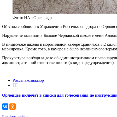
Фото: ИА «Орелград»
Об этом сообщили в Управлении Россельхознадзора по Орловск
Нарушение выявили в Больше-Чернавской школе имени Алдошин
В пищеблоке школы в морозильной камере хранилось 3,2 килог
маркировка. Кроме того, в камере не было независимого термо
Прокуратура возбудила дело об административном правонаруш
административной ответственности (в виде предупреждения).
Россельхознадзор
ТГ
Орловцев включат в списки для голосования по инструкци
Previous article