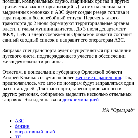
помощи, коммунальных служб, аварийных бригад и других
критически важных организаций. Для них на специально
выделенных колонках и АЗС будет создан резерв топлива и
гарантирован бесперебойный отпуск. Перечень такого
транспорта до 2 июля формируют территориальные органы
власти и главы муниципалитетов. До 3 июля департамент
ЖКХ, ТЭК и энергосбережения Орловской области составит
единый сводный список и направит его операторам АЗС.
Заправка спецтранспорта будет осуществляться при наличии
путевого листа, подтверждающего участие в обеспечении
жизнедеятельности региона.
Отметим, в понедельник губернатор Орловской области
Андрей Клычков озвучивал более
жесткие ограничения
. Так,
предполагалось, что авто по номерам будут заправляться один
раз в пять дней. Для транспорта, зарегистрированного в
других регионах, собирались выделить несколько отдельных
заправок. Эти идеи назвали
дискриминацией
.
ИА “Орелград”
АЗС
бензин
оперативный штаб
ТГ