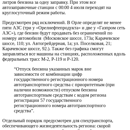
литров бензина за одну заправку. При этом все
автозаправочные станции с 00:00 4 июля переходят на
круглосуточный режим работы.
Предусмотрен ряд исключений. В Орле определят не менее
пяти АЗС (три у «Орелнефтепродукта» и две у «Газпром сеть
АЗС»), где бензин будут продавать без ограничений по
номеру автомобиля (Московское шоссе, 173а; Карачевское
шоссе, 110; ул. Автогрейдерная, 1а; ул. Поселковая, 21;
Карачевское шоссе, 92.). Также без графика смогут
заправляться все машины на станциях, расположенных вдоль
федеральных трасс М-2, Р-119 и Р-120.
“Отпуск бензина указанных марок вне
зависимости от комбинации цифр
государственного регистрационного номера
автотранспортного средства с приоритетным (при
наличии возможности) отпуском бензина
автотранспортным средствам с кодом региона
регистрации 57 государственного
регистрационного номера автотранспортного
средства”.
Отдельный порядок предусмотрен для спецтранспорта,
обеспечивающего жизнедеятельность региона: скорой