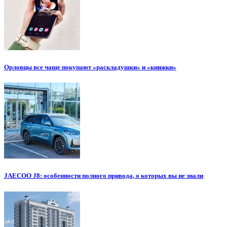
Орловцы все чаще покупают «раскладушки» и «книжки»
JAECOO J8: особенности полного привода, о которых вы не знали