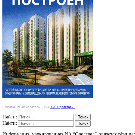
Реклама. Рекламодатель - ПАО
"СЗ "Орелстрой"
Найти:
Найти:
Информация, маркированная ИА “Орелград”, является официа