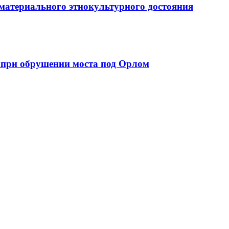
ематериального этнокультурного достояния
 при обрушении моста под Орлом