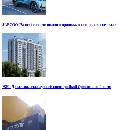
JAECOO J8: особенности полного привода, о которых вы не знали
ЖК «Династия» стал лучшей новостройкой Орловской области