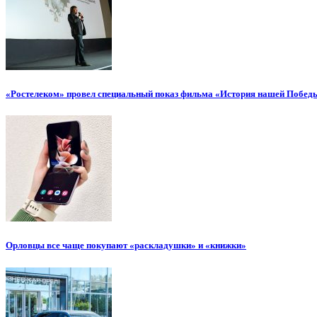
«Ростелеком» провел специальный показ фильма «История нашей Побед
Орловцы все чаще покупают «раскладушки» и «книжки»