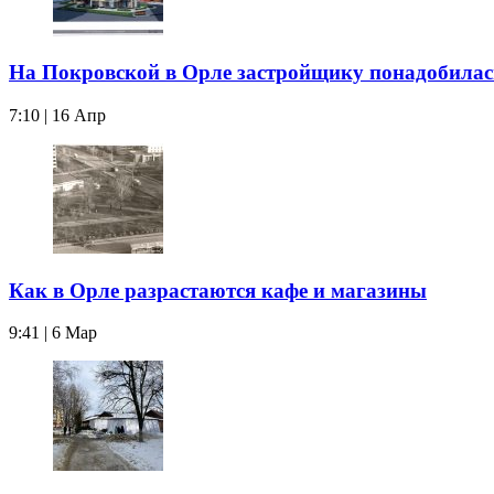
На Покровской в Орле застройщику понадобилас
7:10 | 16 Апр
Как в Орле разрастаются кафе и магазины
9:41 | 6 Мар