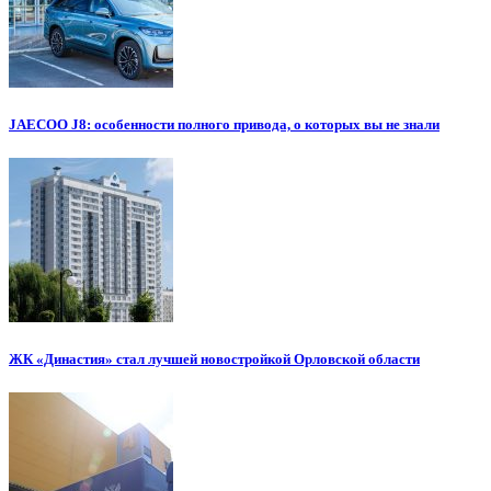
JAECOO J8: особенности полного привода, о которых вы не знали
ЖК «Династия» стал лучшей новостройкой Орловской области