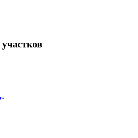
 участков
и»