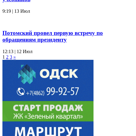
9:19 | 13 Июл
Потомский провел первую встречу по
обращениям президенту
12:13 | 12 Июл
1
2
3
»