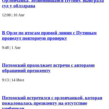
Орловчанка, дозвонившаяся Путину, выиграла
суд у облздрава
12:08 | 10 Авг
В Орле по итогам прямой линии с Путиным
проведут повторную проверку
9:48 | 1 Авг
Потомский продолжает встречи с авторами
обращений президенту
9:13 | 14 Июл
Потомский встретился с орловчанкой, которая
пожаловалась президенту на отсутствие
учебников