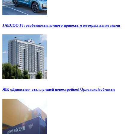
JAECOO J8: особенности полного привода, о которых вы не знали
ЖК «Династия» стал лучшей новостройкой Орловской области