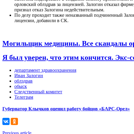
орловский облздрав за лицензией. Залогин отказал фирм
признал отказ Залогина недействительным.
По делу проходит также неназванный подчиненный Залоги
лицензии, добавили в СК.
Могильщик медицины. Все скандалы ор
Я был уверен, что этим кончится. Экс
департамент здравоохранения
Иван Залогин
облздрав
обыск
Следственный комитет
Телеграм
Губернатор Клычков оценил работу бойцов «БАРС-Орел»
Previous article