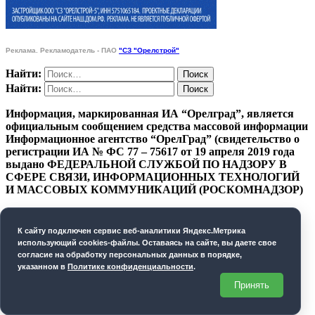
Реклама. Рекламодатель - ПАО
"СЗ "Орелстрой"
Найти:
Найти:
Информация, маркированная ИА “Орелград”, является
официальным сообщением средства массовой информации
Информационное агентство “ОрелГрад” (свидетельство о
регистрации ИА № ФС 77 – 75617 от 19 апреля 2019 года
выдано ФЕДЕРАЛЬНОЙ СЛУЖБОЙ ПО НАДЗОРУ В
СФЕРЕ СВЯЗИ, ИНФОРМАЦИОННЫХ ТЕХНОЛОГИЙ
И МАССОВЫХ КОММУНИКАЦИЙ (РОСКОМНАДЗОР)
ПОЛИТИКА КОНФИДЕНЦИАЛЬНОСТИ
К cайту подключен сервис веб-аналитики Яндекс.Метрика
СОГЛАСИЕ НА ОБРАБОТКУ ПЕРСОНАЛЬНЫХ
использующий cookies-файлы. Оставаясь на сайте, вы даете свое
ДАННЫХ
согласие на обработку персональных данных в порядке,
указанном в
Политике конфиденциальности
.
Орелград. 2026 год
Принять