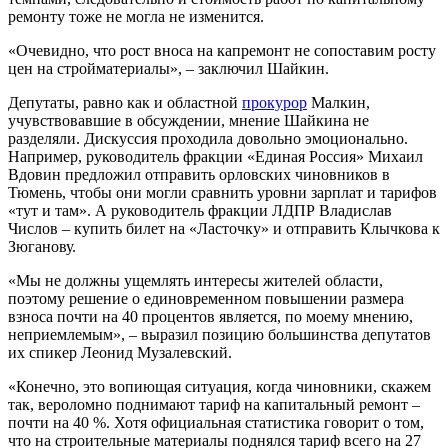
ремонту тоже не могла не изменится.
«Очевидно, что рост вноса на капремонт не сопоставим росту
цен на стройматериалы», – заключил Шайкин.
Депутаты, равно как и областной
прокурор
Малкин,
учувствовавшие в обсуждении, мнение Шайкина не
разделяли. Дискуссия проходила довольно эмоционально.
Например, руководитель фракции «Единая Россия» Михаил
Вдовин предложил отправить орловских чиновников в
Тюмень, чтобы они могли сравнить уровни зарплат и тарифов
«тут и там». А руководитель фракции ЛДПР Владислав
Числов – купить билет на «Ласточку» и отправить Клычкова к
Зюганову.
«Мы не должны ущемлять интересы жителей области,
поэтому решение о единовременном повышении размера
взноса почти на 40 процентов является, по моему мнению,
неприемлемым», – выразил позицию большинства депутатов
их спикер Леонид Музалевский.
«Конечно, это вопиющая ситуация, когда чиновники, скажем
так, вероломно поднимают тариф на капитальный ремонт –
почти на 40 %. Хотя официальная статистика говорит о том,
что на строительные материалы поднялся тариф всего на 27