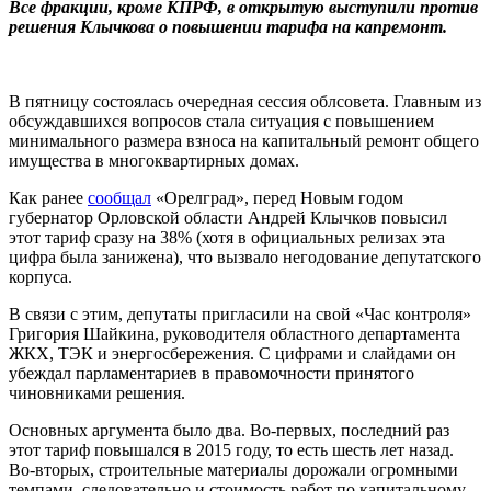
Все фракции, кроме КПРФ, в открытую выступили против
решения Клычкова о повышении тарифа на капремонт.
В пятницу состоялась очередная сессия облсовета. Главным из
обсуждавшихся вопросов стала ситуация с повышением
минимального размера взноса на капитальный ремонт общего
имущества в многоквартирных домах.
Как ранее
сообщал
«Орелград», перед Новым годом
губернатор Орловской области Андрей Клычков повысил
этот тариф сразу на 38% (хотя в официальных релизах эта
цифра была занижена), что вызвало негодование депутатского
корпуса.
В связи с этим, депутаты пригласили на свой «Час контроля»
Григория Шайкина, руководителя областного департамента
ЖКХ, ТЭК и энергосбережения. С цифрами и слайдами он
убеждал парламентариев в правомочности принятого
чиновниками решения.
Основных аргумента было два. Во-первых, последний раз
этот тариф повышался в 2015 году, то есть шесть лет назад.
Во-вторых, строительные материалы дорожали огромными
темпами, следовательно и стоимость работ по капитальному