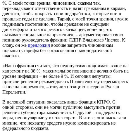
%. С моей точки зрения, чиновники, скажем так,
перекладывают ответственность и лазят гражданам в карман,
для того, чтобы покрыть свои недоработки, которые они в
прошлые годы не сделали. Тариф, с моей точки зрения, нужно
поднимать постепенно, чтобы граждане не ощущали
дискомфорта и такого резкого скачка цен, конечно, это
вызывает социальное напряжение», – аргументировал свою
позицию руководитель фракции ЛДПР Владислав Числов. К
слову, он же
предложил
вообще запретить чиновникам
повышать тарифы без согласования с законодательной
властью.
«Наша фракция считает, что недопустимо поднимать взнос на
капремонт на 38 %, максимальное повышение должно быть на
уровне инфляции – не более 9 %. И сегодня депутаты
приняли решение рекомендовать Правительству пересмотреть
взнос на капремонт», – озвучил позицию «эсеров» Руслан
Перелыгин.
В неловкой ситуации оказалась лишь фракция КПРФ. С
одной стороны, они не могли публично выступить против
решения губернатора-коммуниста. С другой – поддержать
меры, непопулярные у их электората. В итоге, они высказали
мнение, что нехватку средств нужно компенсировать из
федерального бюджета.