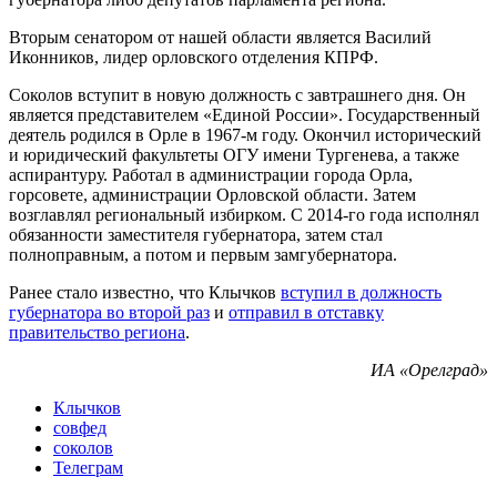
Вторым сенатором от нашей области является Василий
Иконников, лидер орловского отделения КПРФ.
Соколов вступит в новую должность с завтрашнего дня. Он
является представителем «Единой России». Государственный
деятель родился в Орле в 1967-м году. Окончил исторический
и юридический факультеты ОГУ имени Тургенева, а также
аспирантуру. Работал в администрации города Орла,
горсовете, администрации Орловской области. Затем
возглавлял региональный избирком. С 2014-го года исполнял
обязанности заместителя губернатора, затем стал
полноправным, а потом и первым замгубернатора.
Ранее стало известно, что Клычков
вступил в должность
губернатора во второй раз
и
отправил в отставку
правительство региона
.
ИА «Орелград»
Клычков
совфед
соколов
Телеграм