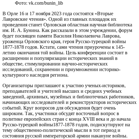
Фото: vk.com/bunin_lib
В Орле 16 и 17 ноября 2023 года состоятся «Вторые
Лавровские чтения». Одной из главных площадок их
проведения станет Орловская областная научная библиотека
им. И. А. Бунина. Как рассказали в этом учреждении, форум
будет посвящен памяти Василия Николаевича Лаврова,
уроженца Орловского края, героя Русско-турецкой войны
1877-1878 годов. Кстати, сами чтения приурочены к 145-
летию окончания той войны. Цель конференции состоит в
расширении и популяризации исторических знаний в
обществе, стимулировании научно-исторических
исследований, сохранении и приумножении историко-
культурного наследия региона.
Организаторы приглашают к участию ученых-историков,
преподавателей и учителей высших и средних учебных
заведений, архивных, музейных и библиотечных работников,
начинающих исследователей и реконструкторов исторических
событий. Круг вопросов для обсуждения будет очень
широким. Так, участники обсудят восточный вопрос в
политике европейских стран с конца XVIII века и до начала
Русско-турецкой войны1877-1878 годов, подискутируют на
тему общественно-политической мысли в тот период и
состояния русской императорской армии накануне войны.